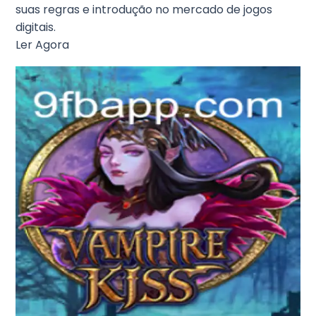
suas regras e introdução no mercado de jogos
digitais.
Ler Agora