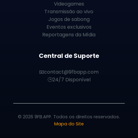
Videogames
Transmissão ao vivo
Jogos de sabong
Eventos exclusivos
Reportagens da Mídia
Central de Suporte
📧
contact@9fbapp.com
🕒
24/7 Disponível
© 2026 9FB.APP. Todos os direitos reservados.
Mapa do Site