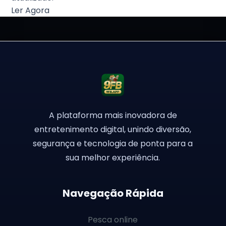
Ler Agora
A plataforma mais inovadora de
entretenimento digital, unindo diversão,
segurança e tecnologia de ponta para a
sua melhor experiência.
Navegação Rápida
Pesca online