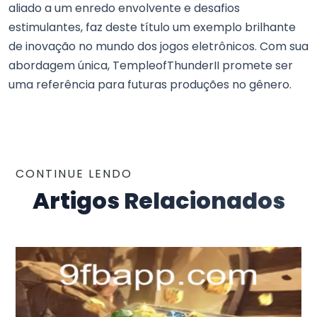
aliado a um enredo envolvente e desafios
estimulantes, faz deste título um exemplo brilhante
de inovação no mundo dos jogos eletrônicos. Com sua
abordagem única, TempleofThunderII promete ser
uma referência para futuras produções no gênero.
CONTINUE LENDO
Artigos Relacionados