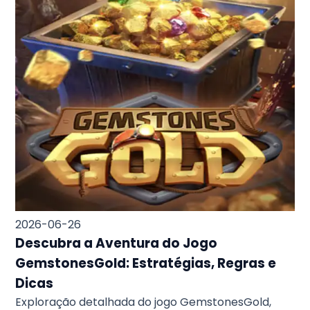
2026-06-26
Descubra a Aventura do Jogo
GemstonesGold: Estratégias, Regras e
Dicas
Exploração detalhada do jogo GemstonesGold,