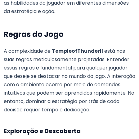
as habilidades do jogador em diferentes dimensões
da estratégia e ação.
Regras do Jogo
A complexidade de
TempleofThunderII
está nas
suas regras meticulosamente projetadas. Entender
essas regras é fundamental para qualquer jogador
que deseje se destacar no mundo do jogo. A interação
com o ambiente ocorre por meio de comandos
intuitivos que podem ser aprendidos rapidamente. No
entanto, dominar a estratégia por trás de cada
decisão requer tempo e dedicação.
Exploração e Descoberta