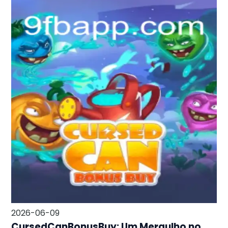
2026-06-09
CursedCanBonusBuy: Um Mergulho no