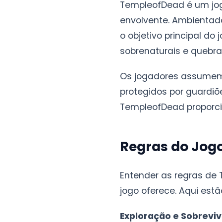
TempleofDead é um jog
envolvente. Ambientad
o objetivo principal d
sobrenaturais e quebra
Os jogadores assumem 
protegidos por guardiõ
TempleofDead proporcio
Regras do Jog
Entender as regras de 
jogo oferece. Aqui est
Exploração e Sobrevi