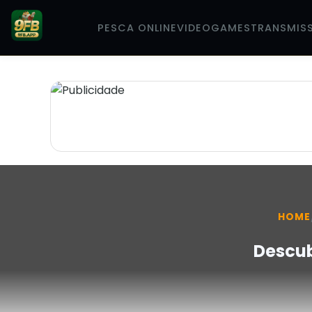
PESCA ONLINE
VIDEOGAMES
TRANSMIS
HOME
Descu