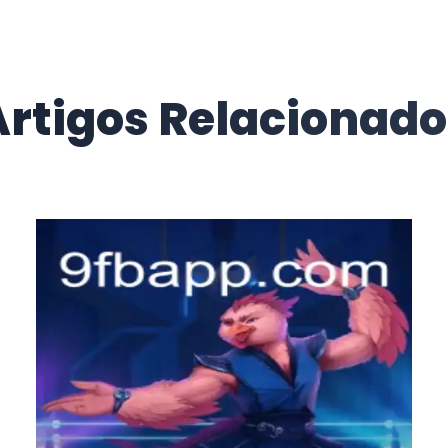
Artigos Relacionado