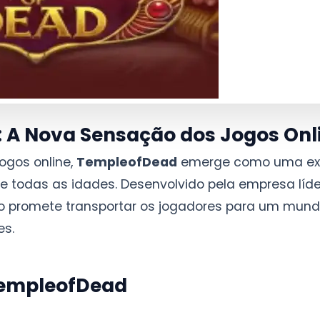
 A Nova Sensação dos Jogos Onl
ogos online,
TempleofDead
emerge como uma exp
e todas as idades. Desenvolvido pela empresa líd
go promete transportar os jogadores para um mund
es.
TempleofDead