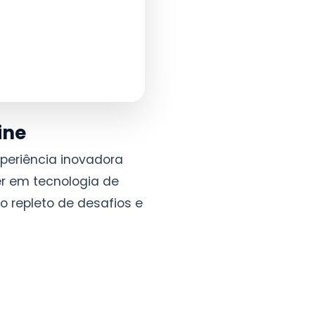
ine
eriência inovadora
er em tecnologia de
o repleto de desafios e