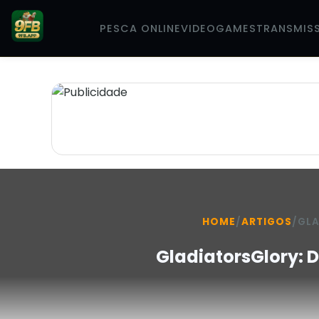
PESCA ONLINE
VIDEOGAMES
TRANSMIS
HOME
/
ARTIGOS
/
GLA
GladiatorsGlory: