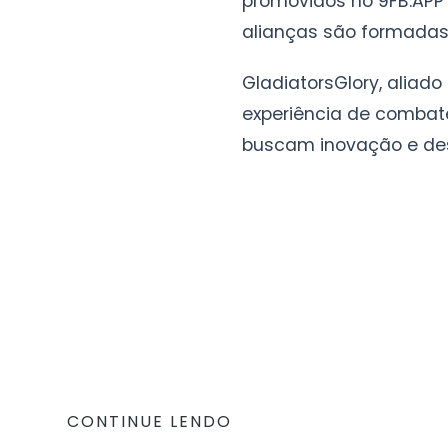
promovidos no 9FB.APP 
alianças são formadas
GladiatorsGlory, aliado
experiência de combat
buscam inovação e des
CONTINUE LENDO