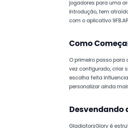
jogadores para uma are
introdução, tem atraíd
com o aplicativo 9FB.A
Como Começar 
O primeiro passo para o
vez configurado, criar
escolha feita influenci
personalizar ainda mai
Desvendando a
GladiatorsGlory é estr