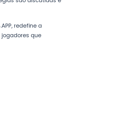
égias são discutidas e
.APP, redefine a
e jogadores que