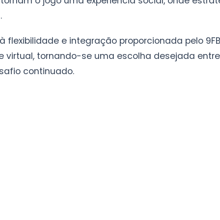
tornam o jogo uma experiência social, onde estrat
.
 à flexibilidade e integração proporcionada pelo 9FB
e virtual, tornando-se uma escolha desejada entr
afio continuado.