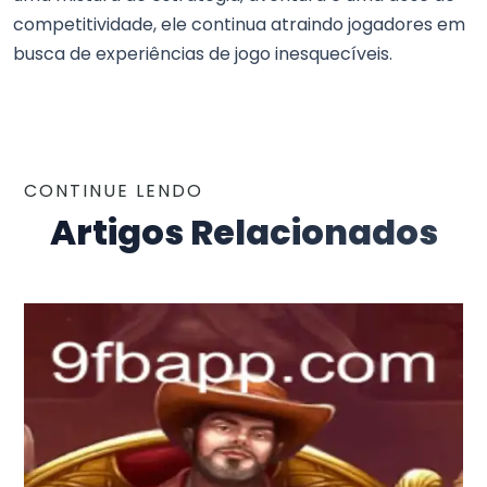
competitividade, ele continua atraindo jogadores em
busca de experiências de jogo inesquecíveis.
CONTINUE LENDO
Artigos Relacionados