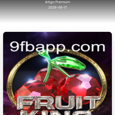
Artigo Premium
2026-06-17