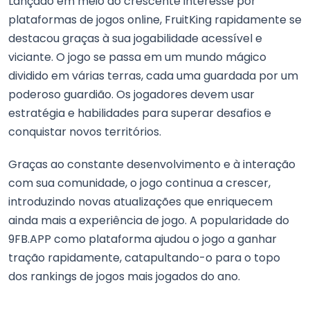
Lançado em meio ao crescente interesse por
plataformas de jogos online, FruitKing rapidamente se
destacou graças à sua jogabilidade acessível e
viciante. O jogo se passa em um mundo mágico
dividido em várias terras, cada uma guardada por um
poderoso guardião. Os jogadores devem usar
estratégia e habilidades para superar desafios e
conquistar novos territórios.
Graças ao constante desenvolvimento e à interação
com sua comunidade, o jogo continua a crescer,
introduzindo novas atualizações que enriquecem
ainda mais a experiência de jogo. A popularidade do
9FB.APP como plataforma ajudou o jogo a ganhar
tração rapidamente, catapultando-o para o topo
dos rankings de jogos mais jogados do ano.