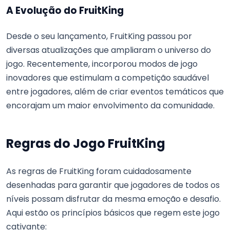
A Evolução do FruitKing
Desde o seu lançamento, FruitKing passou por
diversas atualizações que ampliaram o universo do
jogo. Recentemente, incorporou modos de jogo
inovadores que estimulam a competição saudável
entre jogadores, além de criar eventos temáticos que
encorajam um maior envolvimento da comunidade.
Regras do Jogo FruitKing
As regras de FruitKing foram cuidadosamente
desenhadas para garantir que jogadores de todos os
níveis possam disfrutar da mesma emoção e desafio.
Aqui estão os princípios básicos que regem este jogo
cativante: