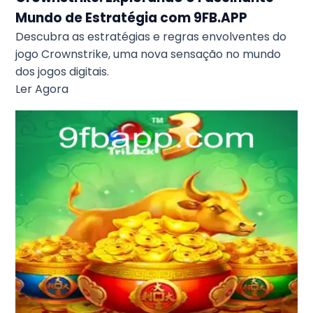
Mundo de Estratégia com 9FB.APP
Descubra as estratégias e regras envolventes do
jogo Crownstrike, uma nova sensação no mundo
dos jogos digitais.
Ler Agora