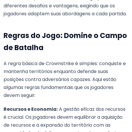
diferentes desafios e vantagens, exigindo que os
jogadores adaptem suas abordagens a cada partida.
Regras do Jogo: Domine o Campo
de Batalha
A regra básica de Crownstrike é simples: conquiste e
mantenha territórios enquanto defende suas
posições contra adversários capazes. Aqui estão
algumas regras fundamentais que os jogadores
devem seguir:
Recursos e Economia:
A gestão eficaz dos recursos
é crucial. Os jogadores devem equilibrar a aquisição
de recursos e a expansão do território com as