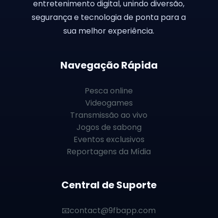
entretenimento digital, unindo diversão,
segurança e tecnologia de ponta para a
sua melhor experiência.
Navegação Rápida
Pesca online
Videogames
Transmissão ao vivo
Jogos de sabong
Eventos exclusivos
Reportagens da Mídia
Central de Suporte
📧
contact@9fbapp.com