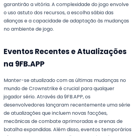
garantirão a vitória. A complexidade do jogo envolve
o uso astuto dos recursos, a escolha sábia das
alianças e a capacidade de adaptação às mudanças
no ambiente de jogo.
Eventos Recentes e Atualizações
na 9FB.APP
Manter-se atualizado com as últimas mudanças no
mundo de Crownstrike é crucial para qualquer
jogador sério. Através da 9FB.APP, os
desenvolvedores lançaram recentemente uma série
de atualizações que incluem novas facções,
mecânicas de combate aprimoradas e arenas de
batalha expandidas. Além disso, eventos temporários