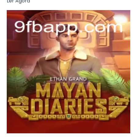
Ler Agora