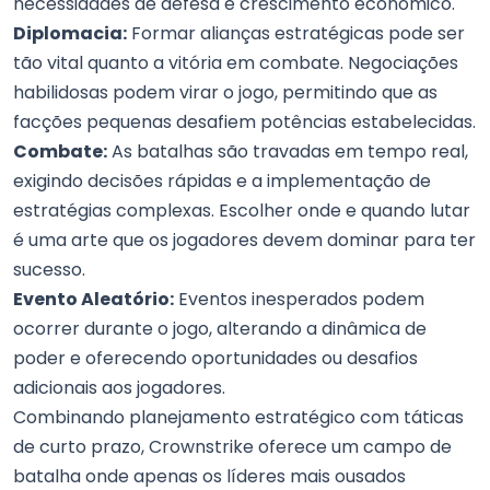
necessidades de defesa e crescimento econômico.
Diplomacia:
Formar alianças estratégicas pode ser
tão vital quanto a vitória em combate. Negociações
habilidosas podem virar o jogo, permitindo que as
facções pequenas desafiem potências estabelecidas.
Combate:
As batalhas são travadas em tempo real,
exigindo decisões rápidas e a implementação de
estratégias complexas. Escolher onde e quando lutar
é uma arte que os jogadores devem dominar para ter
sucesso.
Evento Aleatório:
Eventos inesperados podem
ocorrer durante o jogo, alterando a dinâmica de
poder e oferecendo oportunidades ou desafios
adicionais aos jogadores.
Combinando planejamento estratégico com táticas
de curto prazo, Crownstrike oferece um campo de
batalha onde apenas os líderes mais ousados